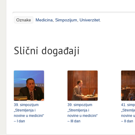
Oznake
Medicina
,
Simpozijum
,
Univerzitet
.
Slični događaji
39. simpozijum
39. simpozijum
41. sim
„Stremljenja i
„Stremljenja i
„Stremlj
novine u medicini“
novine u medicini“
novine u
– I dan
– III dan
– II dan