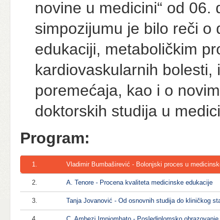
novine u medicini“ od 06.
simpozijumu je bilo reči o
edukaciji, metaboličkim p
kardiovaskularnih bolesti,
poremećaja, kao i o novim
doktorskih studija u medici
Program:
1.
Vladimir Bumbaširević - Bolonjski proces u medicinsko
2.
A. Tenore - Procena kvaliteta medicinske edukacije
3.
Tanja Jovanović - Od osnovnih studija do kliničkog s
4.
C. Ambezi Impiombato - Poslediplomsko obrazovanje i 