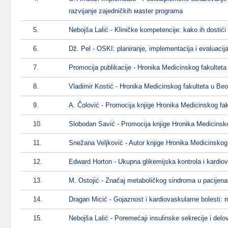
razvijanje zajedničkih маster programa
5.
Nebojša Lalić - Kliničke kompetencije: kako ih dostići 
6.
Dž. Pel - OSKI: planiranje, implementacija i evaluacija
7.
Promocija publikacije - Hronika Medicinskog fakulteta
8.
Vladimir Kostić - Hronika Medicinskog fakulteta u Beo
9.
A. Čolović - Promocija knjige Hronika Medicinskog fa
10.
Slobodan Savić - Promocija knjige Hronika Medicinsko
11.
Snežana Veljković - Autor knjige Hronika Medicinskog
12.
Edward Horton - Ukupna glikemijska kontrola i kardiova
13.
M. Ostojić - Značaj metaboličkog sindroma u pacijen
14.
Dragan Micić - Gojaznost i kardiovaskularne bolesti:
15.
Nebojša Lalić - Poremećaji insulinske sekrecije i delo