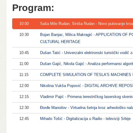
Program:
10:00
Saša Mile Rudan, Siniša Rudan - Novo putovanje kroz (o
10:30
Bojan Banjac, Milica Makragić - APPLICATION
CULTURAL HERITAGE
10:45
Dušan Tatić - Univerzalni elektronski turistički vodič 
11:00
Dušan Gajić, Nikola Gajić - Analiza performansi algori
11:15
COMPLETE SIMULATION OF TESLA'S MACHINES 
12:00
Nikolina Vukša Popović - DIGITAL ARCHIVE REP
12:15
Vladimir Pajić - Primena terestričkog laserskog sken
12:30
Đorđe Manoilov - Virtuelna šetnja kroz arheološko n
12:45
Mihailo Tošić - Digitalizacija u Radio - televiziji Srbije