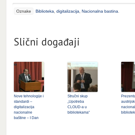
Oznake
Biblioteka
,
digitalizacija
,
Nacionalna bastina
.
Slični događaji
Nove tehnologije i
Stručni skup
Prezenta
standardi –
„Upotreba
austrijs
digitalizacija
CLOUD-a u
naciona
nacionalne
bibliotekama“
bibliote
baštine – I Dan