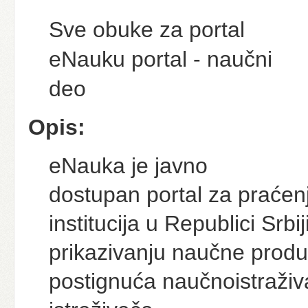
Sve obuke za portal
eNauku portal - naučni
deo
Opis:
eNauka je javno
dostupan portal za praćenj
institucija u Republici Srb
prikazivanju naučne produkc
postignuća naučnoistraživa