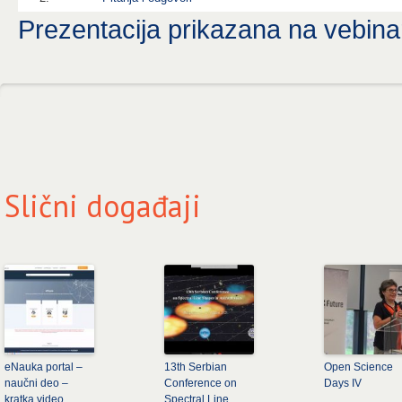
Prezentacija prikazana na vebina
Slični događaji
eNauka portal –
13th Serbian
Open Science
naučni deo –
Conference on
Days IV
kratka video
Spectral Line