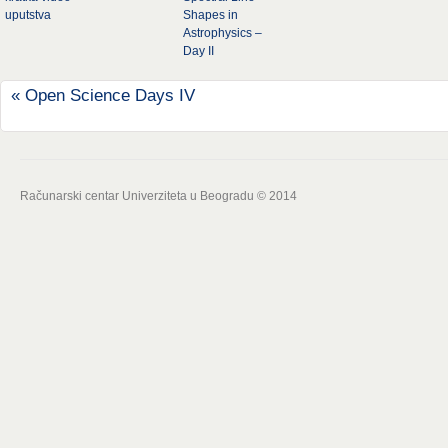
uputstva
Shapes in
Astrophysics –
Day II
«
Open Science Days IV
Računarski centar Univerziteta u Beogradu © 2014