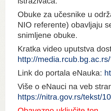
istraživača.
Obuke za učesnike u održ
NIO referente) obavljaju 
snimljene obuke.
Kratka video uputstva dos
http://media.rcub.bg.ac.r
Link do portala eNauka:
h
Više o eNauci na veb str
https://nitra.gov.rs/tekst
Obavezno uključite ton.