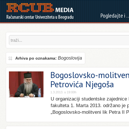
Pogledajte i 
Bogoslovija
Arhiva po oznakama:
Bogoslovsko-molitveni 
Petrovića Njegoša
1.3.2013. u 19:00h
U organizaciji studentske zajednic
fakulteta 1. Marta 2013. održano je
„Bogoslovsko-molitveni lik Petra II 