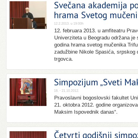
Svečana akademija p
hrama Svetog mučeni
12.2.2013. u 19:00h
12. februara 2013. u amfiteatru Pra
Univerziteta u Beogradu održana j
godina hrama svetog mučenika Trifu
zadužbine Nikole Spasića, srpskog d
trgovca.
Simpozijum „Sveti Ma
18. - 21.10.2012.
Pravoslavni bogoslovski fakultet Uni
21. oktobra 2012. godine organizov
Maksim Ispovednik danas“.
Četvrti godišnji simp