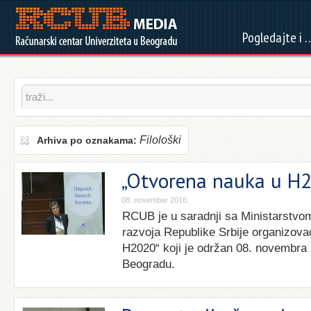
Pogledajte i 
Filološki
Arhiva po oznakama:
„Otvorena nauka u H
08. novembar 2016.
RCUB je u saradnji sa Ministarstvo
razvoja Republike Srbije organizov
H2020“ koji je održan 08. novembra 
Beogradu.