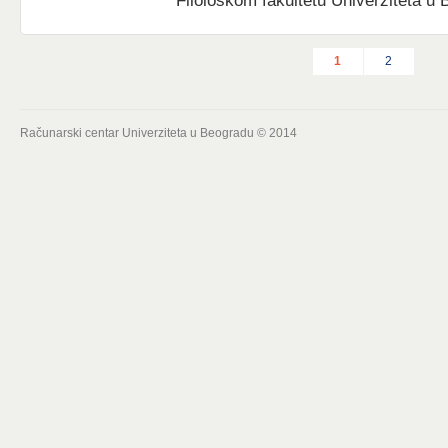
Filološkom fakultetu Univerziteta u 
1
2
Računarski centar Univerziteta u Beogradu © 2014