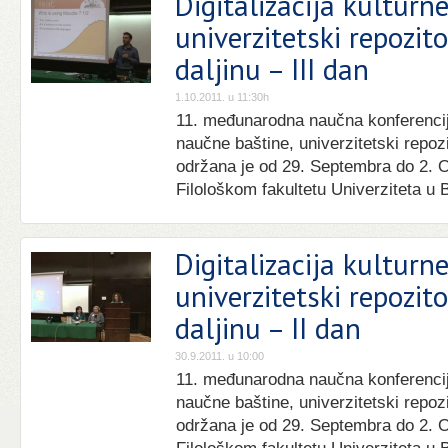
Digitalizacija kulturn
univerzitetski repozit
daljinu – III dan
1.10.2011. u 11:30h
11. međunarodna naučna konferencija 
naučne baštine, univerzitetski repozi
održana je od 29. Septembra do 2. 
Filološkom fakultetu Univerziteta u 
Digitalizacija kulturn
univerzitetski repozit
daljinu – II dan
30.9.2011. u 10:00
11. međunarodna naučna konferencija 
naučne baštine, univerzitetski repozi
održana je od 29. Septembra do 2. 