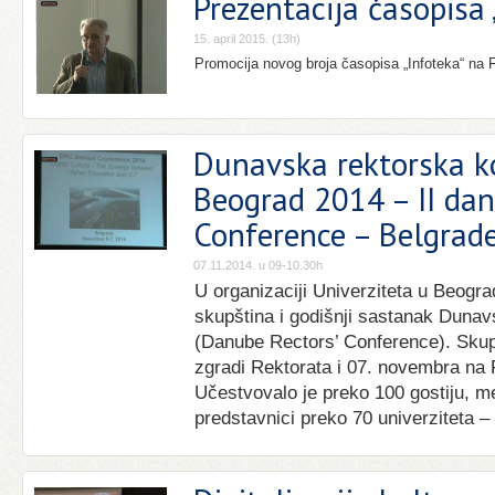
Prezentacija časopisa 
15. april 2015. (13h)
Promocija novog broja časopisa „Infoteka“ na F
Dunavska rektorska ko
Beograd 2014 – II dan
Conference – Belgrade
07.11.2014. u 09-10.30h
U organizaciji Univerziteta u Beogr
skupština i godišnji sastanak Dunav
(Danube Rectors’ Conference). Skup
zgradi Rektorata i 07. novembra na F
Učestvovalo je preko 100 gostiju, međ
predstavnici preko 70 univerziteta –