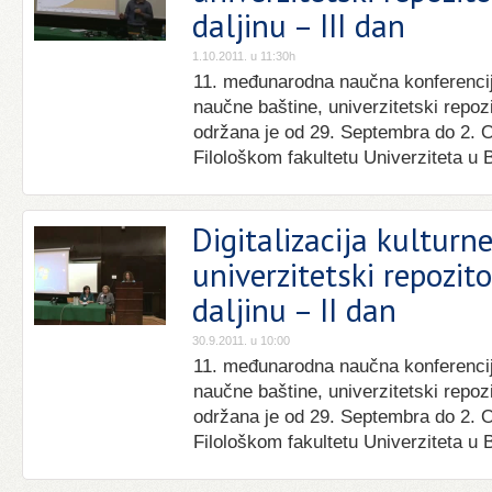
daljinu – III dan
1.10.2011. u 11:30h
11. međunarodna naučna konferencija 
naučne baštine, univerzitetski repozi
održana je od 29. Septembra do 2. 
Filološkom fakultetu Univerziteta u 
Digitalizacija kulturn
univerzitetski repozit
daljinu – II dan
30.9.2011. u 10:00
11. međunarodna naučna konferencija 
naučne baštine, univerzitetski repozi
održana je od 29. Septembra do 2. 
Filološkom fakultetu Univerziteta u 