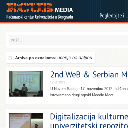
Pogledajte i 
učenje na daljinu
Arhiva po oznakama:
2nd WeB & Serbian M
17.11.2012.
U Novom Sadu je 17. novembra 2012. održan dr
istovremeno drugi srpski Moodle Moot.
Digitalizacija kulturn
univerzitetski repozit