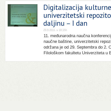
Digitalizacija kulturn
univerzitetski repozit
daljinu – I dan
29.9.2011. u 18:15h
11. međunarodna naučna konferencija 
naučne baštine, univerzitetski repozi
održana je od 29. Septembra do 2. 
Filološkom fakultetu Univerziteta u 