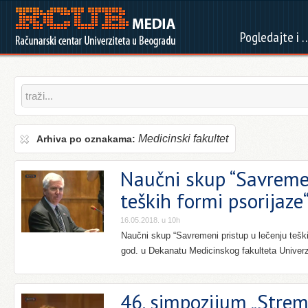
Pogledajte i 
Medicinski fakultet
Arhiva po oznakama:
Naučni skup “Savremen
teških formi psorijaze
16.05.2018. u 10h
Naučni skup “Savremeni pristup u lečenju teški
god. u Dekanatu Medicinskog fakulteta Univerz
46. simpozijum „Strem