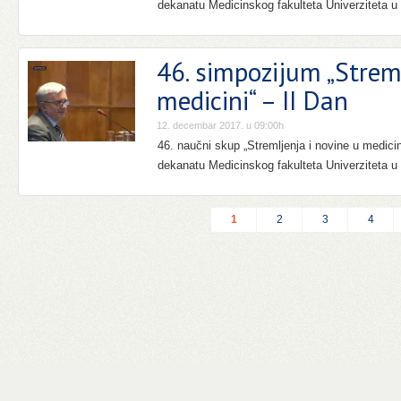
dekanatu Medicinskog fakulteta Univerziteta u
46. simpozijum „Strem
medicini“ – II Dan
12. decembar 2017. u 09:00h
46. naučni skup „Stremljenja i novine u medici
dekanatu Medicinskog fakulteta Univerziteta u
1
2
3
4