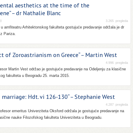
ntal aesthetics at the time of the
ne” – dr Nathalie Blanc
h)
3.265
pregleda
. u amfiteatru Arhitektonskog fakulteta gostujuće predavanje održala je dr
iz Pariza.
t of Zoroastrianism on Greece“ – Martin West
4.996
pregleda
esor Martin Vest održao je gostujuće predavanje na Odeljenju za klasične
kog fakulteta u Beogradu 25. marta 2015.
s marriage: Hdt. vi 126-130“ – Stephanie West
4.287
pregleda
rofesor emeritus Univerziteta Oksford održala je gostujuće predavanje na
asične nauke Filozofskog fakulteta Univerziteta u Beogradu.