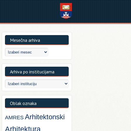
Mesečna arhiva
Arhiva po institucijama
Oblak oznaka
Arhitektonski
AMRES
Arhitektura