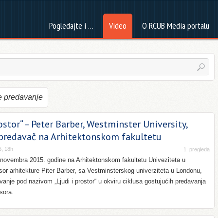
Pogledajte i …
Video
O RCUB Media portalu
e predavanje
rostor“ – Peter Barber, Westminster University,
 predavač na Arhitektonskom fakultetu
5, 18h
1
pregleda
 novembra 2015. godine na Arhitektonskom fakultetu Univeziteta u
or arhitekture Piter Barber, sa Vestminsterskog univerziteta u Londonu,
vanje pod nazivom „Ljudi i prostor“ u okviru ciklusa gostujućih predavanja
sora.