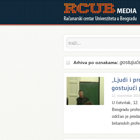
gostujuć
Arhiva po oznakama:
„Ljudi i p
gostujući
12. novembar 201
U četvrtak, 12.
Beogradu profes
održao je preda
britanskih profe