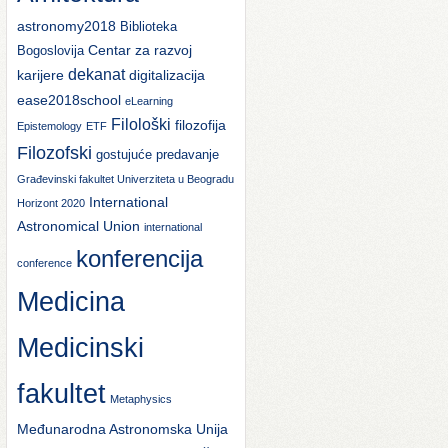
astronomy2018
Biblioteka
Centar za razvoj
Bogoslovija
dekanat
karijere
digitalizacija
ease2018school
eLearning
Filološki
filozofija
Epistemology
ETF
Filozofski
gostujuće predavanje
Građevinski fakultet Univerziteta u Beogradu
International
Horizont 2020
Astronomical Union
international
konferencija
conference
Medicina
Medicinski
fakultet
Metaphysics
Međunarodna Astronomska Unija