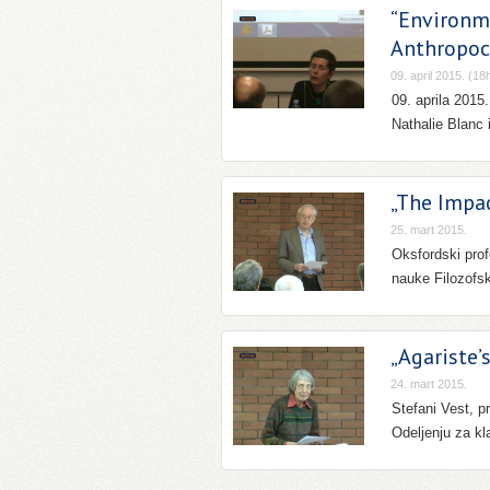
“Environme
Anthropoce
09. april 2015. (18
09. aprila 2015
Nathalie Blanc 
„The Impac
25. mart 2015.
Oksfordski prof
nauke Filozofs
„Agariste’
24. mart 2015.
Stefani Vest, p
Odeljenju za kl